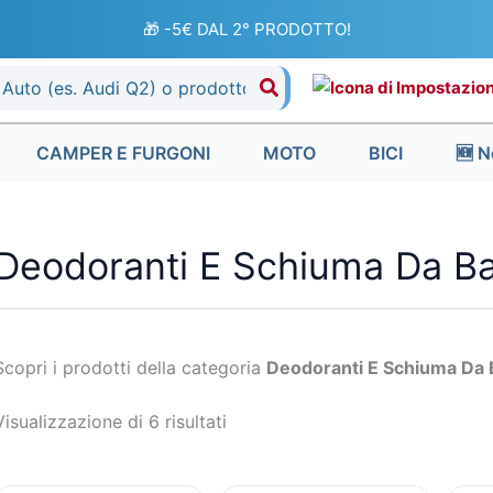
Ordina
in
🎁 -5€ DAL 2° PRODOTTO!
base
al
più
recente
CAMPER E FURGONI
MOTO
BICI
🆕 N
Deodoranti E Schiuma Da B
Scopri i prodotti della categoria
Deodoranti E Schiuma Da 
Visualizzazione di 6 risultati