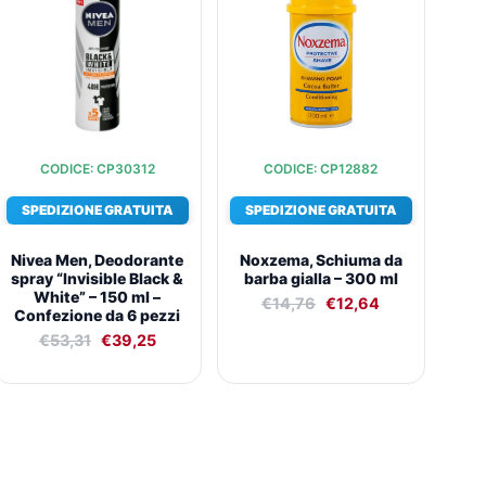
era:
è:
era:
è:
€53,31.
€39,25.
€14,76.
€12,64.
CODICE: CP30312
CODICE: CP12882
SPEDIZIONE GRATUITA
SPEDIZIONE GRATUITA
Nivea Men, Deodorante
Noxzema, Schiuma da
spray “Invisible Black &
barba gialla – 300 ml
White” – 150 ml –
€
14,76
€
12,64
Confezione da 6 pezzi
€
53,31
€
39,25