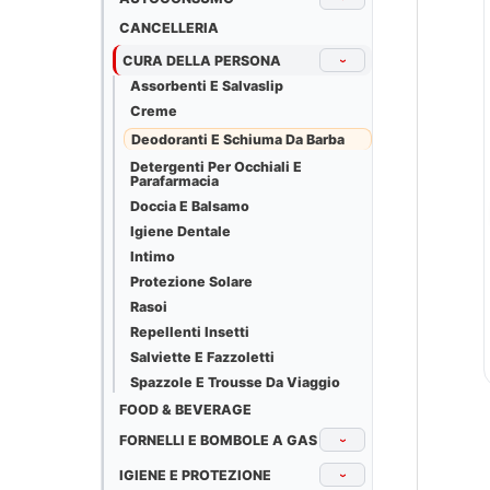
CANCELLERIA
CURA DELLA PERSONA
›
Assorbenti E Salvaslip
Creme
Deodoranti E Schiuma Da Barba
Detergenti Per Occhiali E
Parafarmacia
Doccia E Balsamo
Igiene Dentale
Intimo
Protezione Solare
Rasoi
Repellenti Insetti
Salviette E Fazzoletti
Spazzole E Trousse Da Viaggio
FOOD & BEVERAGE
FORNELLI E BOMBOLE A GAS
›
IGIENE E PROTEZIONE
›