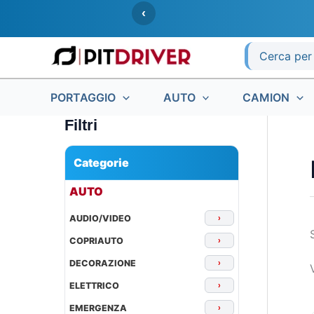
Vai
‹
al
contenuto
Ricerca
per:
PORTAGGIO
AUTO
CAMION
Filtri
Categorie
▾
AUTO
AUDIO/VIDEO
›
COPRIAUTO
›
DECORAZIONE
›
ELETTRICO
›
EMERGENZA
›