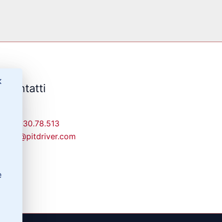
✕
Contatti
329-30.78.513
info@pitdriver.com
e