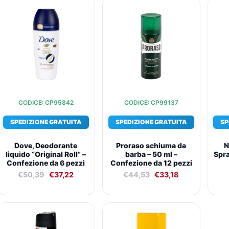
Il
Il
Il
Il
prezzo
prezzo
prezzo
prezzo
originale
attuale
originale
attuale
era:
è:
era:
è:
€50,39.
€37,22.
€44,53.
€33,18.
CODICE: CP95842
CODICE: CP99137
SPEDIZIONE GRATUITA
SPEDIZIONE GRATUITA
SP
Dove, Deodorante
Proraso schiuma da
N
liquido “Original Roll” –
barba – 50 ml –
Spra
Confezione da 6 pezzi
Confezione da 12 pezzi
€
50,39
€
37,22
€
44,53
€
33,18
Il
Il
Il
Il
prezzo
prezzo
prezzo
prezzo
originale
attuale
originale
attuale