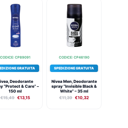
Il
Il
Il
Il
prezzo
prezzo
prezzo
prezzo
originale
attuale
originale
attuale
era:
è:
era:
è:
€15,49.
€13,15.
€11,39.
€10,32.
CODICE: CP89091
CODICE: CP46190
EDIZIONE GRATUITA
SPEDIZIONE GRATUITA
ivea, Deodorante
Nivea Men, Deodorante
y “Protect & Care” –
spray “Invisible Black &
150 ml
White” – 35 ml
€
15,49
€
13,15
€
11,39
€
10,32