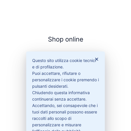
Shop online
Chi siamo
✕
Questo sito utilizza cookie tecnici
Cookie Policy
e di profilazione.
Privacy Policy
Puoi accettare, rifiutare o
Condizioni di vendita
personalizzare i cookie premendo i
Spedizioni e recesso
pulsanti desiderati.
Chiudendo questa informativa
continuerai senza accettare.
Accettando, sei consapevole che i
Bisogno di aiuto?
tuoi dati personali possono essere
raccolti allo scopo di
personalizzare e misurare
Contattaci