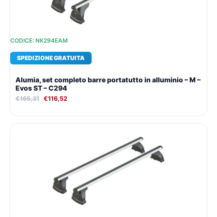
CODICE: NK294EAM
SPEDIZIONE GRATUITA
Alumia, set completo barre portatutto in alluminio – M –
Evos ST – C294
€
165,31
€
116,52
Il
Il
prezzo
prezzo
originale
attuale
era:
è:
€178,73.
€125,78.