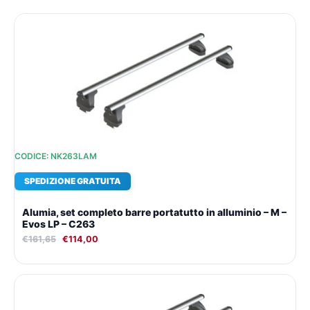
Il
Il
prezzo
prezzo
originale
attuale
era:
è:
€161,65.
€114,00.
CODICE: NK263LAM
SPEDIZIONE GRATUITA
Alumia, set completo barre portatutto in alluminio – M –
Evos LP – C263
€
161,65
€
114,00
Il
Il
prezzo
prezzo
originale
attuale