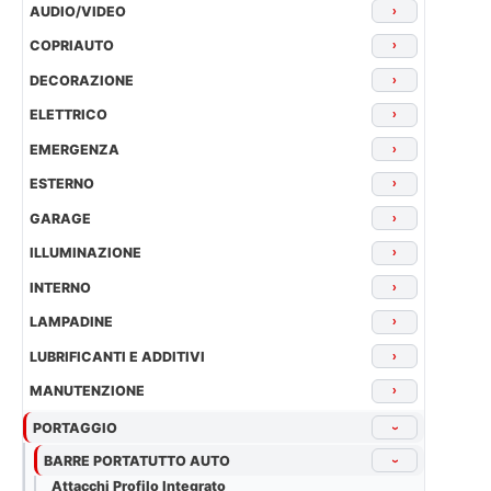
AUDIO/VIDEO
›
COPRIAUTO
›
DECORAZIONE
›
ELETTRICO
›
EMERGENZA
›
ESTERNO
›
GARAGE
›
ILLUMINAZIONE
›
INTERNO
›
LAMPADINE
›
LUBRIFICANTI E ADDITIVI
›
MANUTENZIONE
›
PORTAGGIO
›
BARRE PORTATUTTO AUTO
›
Attacchi Profilo Integrato