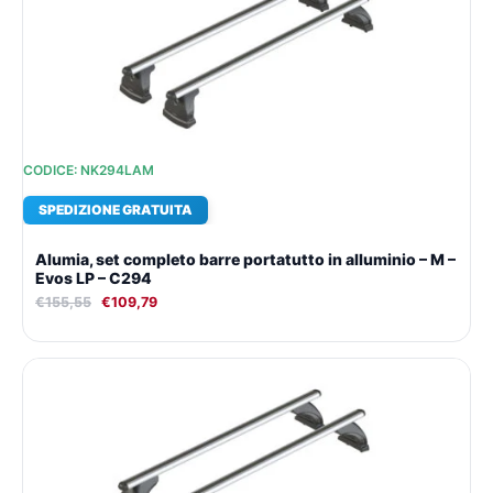
era:
è:
€155,55.
€109,79.
CODICE: NK294LAM
SPEDIZIONE GRATUITA
Alumia, set completo barre portatutto in alluminio – M –
Evos LP – C294
€
155,55
€
109,79
Il
Il
prezzo
prezzo
originale
attuale
era:
è:
€165,31.
€116,52.