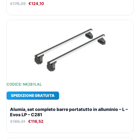
€
176,29
€
124,10
Il
Il
prezzo
prezzo
originale
attuale
era:
è:
€165,31.
€116,52.
CODICE: NK281LAL
SPEDIZIONE GRATUITA
Alumia, set completo barre portatutto in alluminio – L –
Evos LP – C281
€
165,31
€
116,52
Il
Il