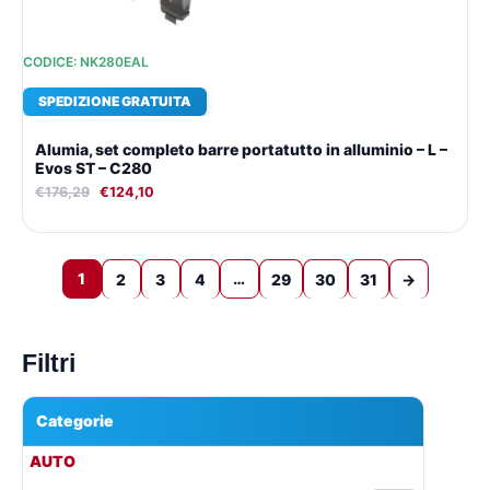
CODICE: NK280EAL
SPEDIZIONE GRATUITA
Alumia, set completo barre portatutto in alluminio – L –
Evos ST – C280
€
176,29
€
124,10
1
…
2
3
4
29
30
31
→
Filtri
Categorie
▾
AUTO