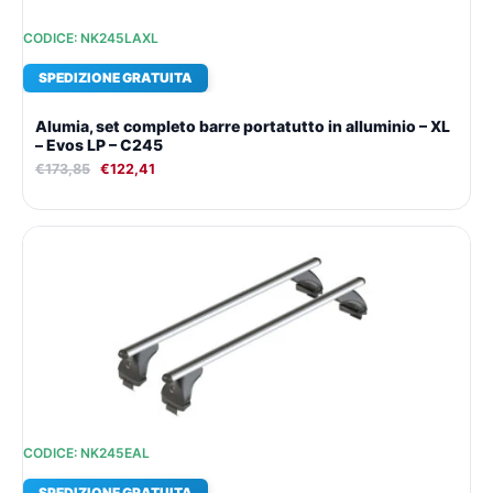
CODICE: NK245LAXL
SPEDIZIONE GRATUITA
Alumia, set completo barre portatutto in alluminio – XL
– Evos LP – C245
€
173,85
€
122,41
Il
Il
prezzo
prezzo
originale
attuale
era:
è:
€178,73.
€125,78.
CODICE: NK245EAL
SPEDIZIONE GRATUITA