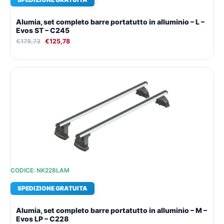
Alumia, set completo barre portatutto in alluminio – L –
Evos ST – C245
€
178,73
€
125,78
Il
Il
prezzo
prezzo
originale
attuale
era:
è:
€176,29.
€124,10.
CODICE: NK228LAM
SPEDIZIONE GRATUITA
Alumia, set completo barre portatutto in alluminio – M –
Evos LP – C228