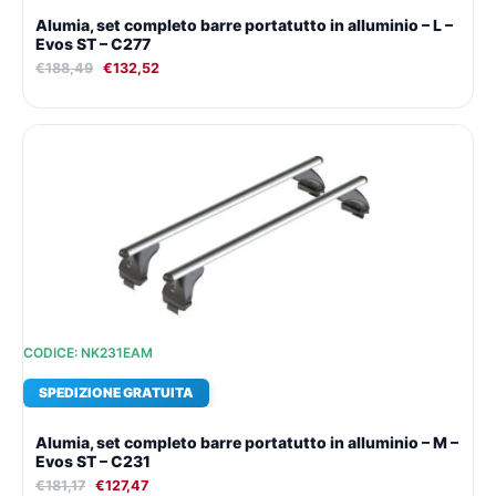
Alumia, set completo barre portatutto in alluminio – L –
Evos ST – C277
€
188,49
€
132,52
Il
Il
prezzo
prezzo
originale
attuale
era:
è:
€181,17.
€127,47.
CODICE: NK231EAM
SPEDIZIONE GRATUITA
Alumia, set completo barre portatutto in alluminio – M –
Evos ST – C231
€
181,17
€
127,47