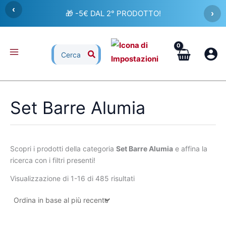
Ordina
Vai
‹
in
🎁 -5€ DAL 2° PRODOTTO!
›
al
base
al
contenuto
più
recente
Ricerca
per:
Set Barre Alumia
Scopri i prodotti della categoria
Set Barre Alumia
e affina la
ricerca con i filtri presenti!
Visualizzazione di 1-16 di 485 risultati