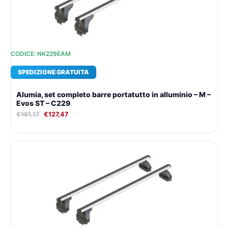
CODICE: NK229EAM
SPEDIZIONE GRATUITA
Alumia, set completo barre portatutto in alluminio – M –
Evos ST – C229
€
181,17
€
127,47
Il
Il
prezzo
prezzo
originale
attuale
era:
è:
€173,85.
€122,41.