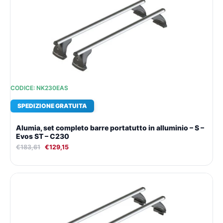
originale
attuale
era:
è:
€183,61.
€129,15.
CODICE: NK230EAS
SPEDIZIONE GRATUITA
Alumia, set completo barre portatutto in alluminio – S –
Evos ST – C230
€
183,61
€
129,15
Il
Il
prezzo
prezzo
originale
attuale
era:
è:
€181,17.
€127,47.