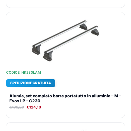
Il
Il
prezzo
prezzo
originale
attuale
era:
è:
€176,29.
€124,10.
CODICE: NK230LAM
SPEDIZIONE GRATUITA
Alumia, set completo barre portatutto in alluminio – M –
Evos LP – C230
€
176,29
€
124,10
Il
Il
prezzo
prezzo