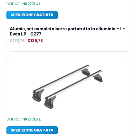
CODICE: NK277LAL
SPEDIZIONE GRATUITA
Alumia, set completo barre portatutto in alluminio – L –
Evos LP – C277
€
178,73
€
125,78
Il
Il
prezzo
prezzo
originale
attuale
era:
è:
€188,49.
€132,52.
CODICE: NK277EAL
SPEDIZIONE GRATUITA