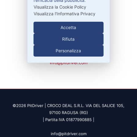
l'efficacia della pubblicità.
Visualizza la Cookie Policy
Garanzie
Visualizza l'Informativa Privacy
Accetta
Contatti
Rifiuta
Personalizza
329-30.78.513
info@pitdriver.com
©2026 PitDriver | CROCO DEAL S.R.L. VIA DEL SALICE 105,
97100 RAGUSA (RG)
| Partita IVA 01877990885 |
info@pitdriver.com