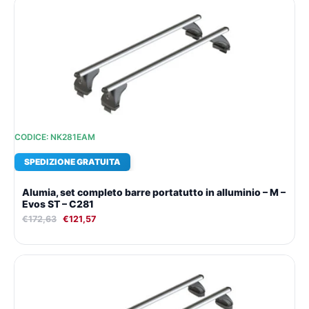
prezzo
prezzo
originale
attuale
era:
è:
€172,63.
€121,57.
CODICE: NK281EAM
SPEDIZIONE GRATUITA
Alumia, set completo barre portatutto in alluminio – M –
Evos ST – C281
€
172,63
€
121,57
Il
Il
prezzo
prezzo
originale
attuale
era:
è:
€171,41.
€120,73.