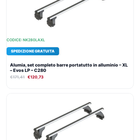
CODICE: NK280LAXL
SPEDIZIONE GRATUITA
Alumia, set completo barre portatutto in alluminio – XL
– Evos LP – C280
€
171,41
€
120,73
Il
Il
prezzo
prezzo
originale
attuale
era:
è:
€176,29.
€124,10.