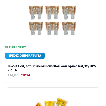
prezzo
prezzo
originale
attuale
era:
è:
€14,03.
€12,14.
CODICE: 70182
SPEDIZIONE GRATUITA
Smart Led, set 6 fusibili lamellari con spia a led, 12/32V
– 7,5A
€
14,03
€
12,14
Il
Il
prezzo
prezzo
originale
attuale
era:
è:
€14,03.
€12,14.