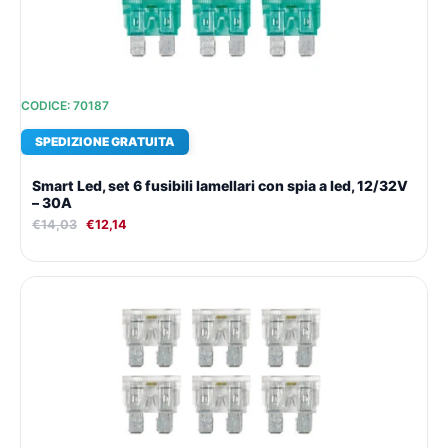
CODICE: 70187
SPEDIZIONE GRATUITA
Smart Led, set 6 fusibili lamellari con spia a led, 12/32V
– 30A
€
14,03
€
12,14
Il
Il
prezzo
prezzo
originale
attuale
era:
è:
€14,03.
€12,14.