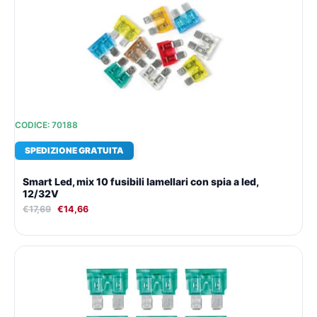
originale
attuale
era:
è:
€17,69.
€14,66.
CODICE: 70188
SPEDIZIONE GRATUITA
Smart Led, mix 10 fusibili lamellari con spia a led,
12/32V
€
17,69
€
14,66
Il
Il
prezzo
prezzo
originale
attuale
era:
è:
€14,03.
€12,14.