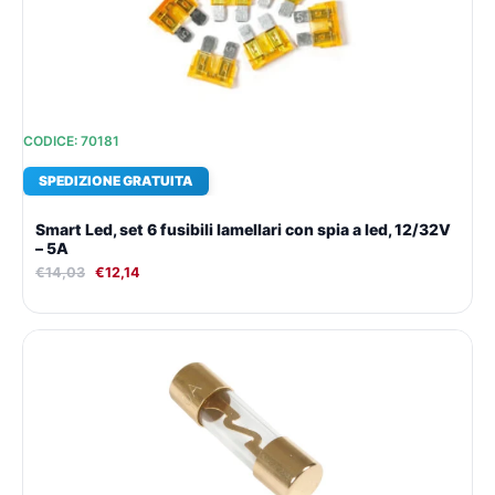
CODICE: 70181
SPEDIZIONE GRATUITA
Smart Led, set 6 fusibili lamellari con spia a led, 12/32V
– 5A
€
14,03
€
12,14
Il
Il
prezzo
prezzo
originale
attuale
era:
è:
€9,47.
€8,99.