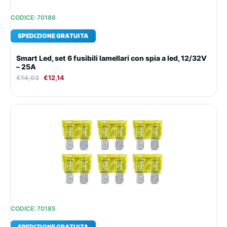
CODICE: 70186
SPEDIZIONE GRATUITA
Smart Led, set 6 fusibili lamellari con spia a led, 12/32V
– 25A
€
14,03
€
12,14
Il
Il
prezzo
prezzo
originale
attuale
era:
è:
€14,03.
€12,14.
CODICE: 70185
SPEDIZIONE GRATUITA