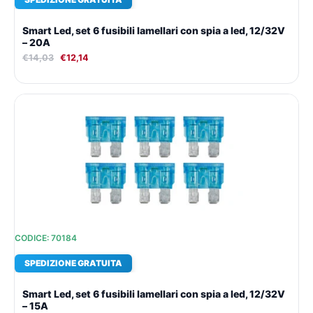
Smart Led, set 6 fusibili lamellari con spia a led, 12/32V
– 20A
€
14,03
€
12,14
Il
Il
prezzo
prezzo
originale
attuale
era:
è:
€14,03.
€12,14.
CODICE: 70184
SPEDIZIONE GRATUITA
Smart Led, set 6 fusibili lamellari con spia a led, 12/32V
– 15A