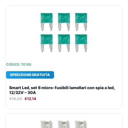
Il
Il
prezzo
prezzo
originale
attuale
era:
è:
€14,03.
€12,14.
CODICE: 70195
SPEDIZIONE GRATUITA
Smart Led, set 6 micro-fusibili lamellari con spia a led,
12/32V – 30A
€
14,03
€
12,14
Il
Il
prezzo
prezzo
originale
attuale