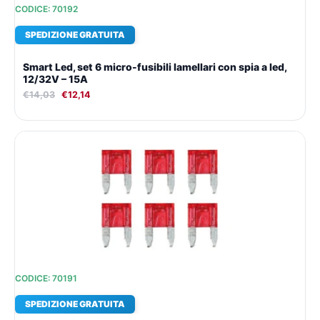
CODICE: 70192
SPEDIZIONE GRATUITA
Smart Led, set 6 micro-fusibili lamellari con spia a led,
12/32V – 15A
€
14,03
€
12,14
Il
Il
prezzo
prezzo
originale
attuale
era:
è:
€14,03.
€12,14.
CODICE: 70191
SPEDIZIONE GRATUITA