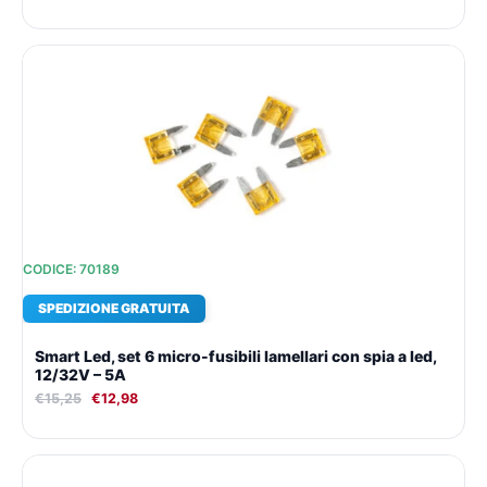
Il
Il
prezzo
prezzo
originale
attuale
era:
è:
€15,25.
€12,98.
CODICE: 70189
SPEDIZIONE GRATUITA
Smart Led, set 6 micro-fusibili lamellari con spia a led,
12/32V – 5A
€
15,25
€
12,98
Il
Il
prezzo
prezzo