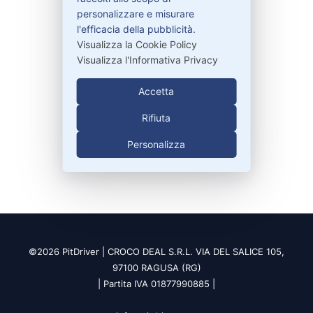
Contattaci
personalizzare e misurare
Garanzie
l'efficacia della pubblicità.
Visualizza la Cookie Policy
Visualizza l'Informativa Privacy
Contatti
Accetta
Rifiuta
329-30.78.513
Personalizza
info@pitdriver.com
©2026 PitDriver | CROCO DEAL S.R.L. VIA DEL SALICE 105,
97100 RAGUSA (RG)
| Partita IVA 01877990885 |