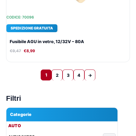
CODICE: 70096
SPEDIZIONE GRATUITA
Fusibile AGU in vetro, 12/32V – 80A
€
9,47
€
8,99
1
2
3
4
→
Filtri
Categorie
▾
AUTO