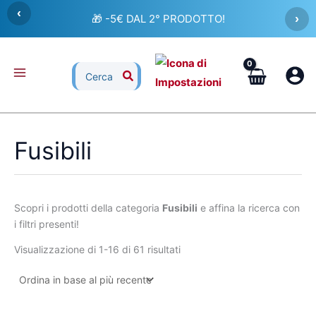
Ordina
Vai
‹
in
🎁 -5€ DAL 2° PRODOTTO!
›
al
base
al
contenuto
più
recente
Ricerca
per:
Fusibili
Scopri i prodotti della categoria
Fusibili
e affina la ricerca con
i filtri presenti!
Visualizzazione di 1-16 di 61 risultati