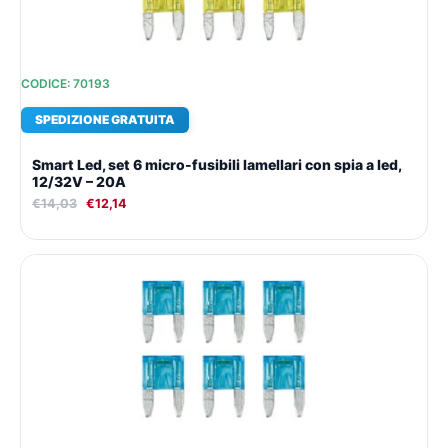
CODICE: 70193
SPEDIZIONE GRATUITA
Smart Led, set 6 micro-fusibili lamellari con spia a led,
12/32V – 20A
€
14,03
€
12,14
Il
Il
prezzo
prezzo
originale
attuale
era:
è:
€14,03.
€12,14.