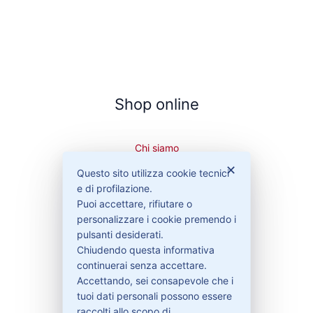
Shop online
Chi siamo
Cookie Policy
✕
Questo sito utilizza cookie tecnici
Privacy Policy
e di profilazione.
Condizioni di vendita
Puoi accettare, rifiutare o
Spedizioni e recesso
personalizzare i cookie premendo i
pulsanti desiderati.
Chiudendo questa informativa
continuerai senza accettare.
Bisogno di aiuto?
Accettando, sei consapevole che i
tuoi dati personali possono essere
raccolti allo scopo di