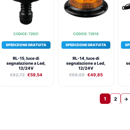
CODICE: 72921
CODICE: 72918
SPEDIZIONE GRATUITA
SPEDIZIONE GRATUITA
SP
RL-15, luce di
RL-14, luce di
segnalazione a Led,
segnalazione a Led,
s
12/24V
12/24V
€
82,72
€
59,54
€
68,69
€
49,85
1
2
→