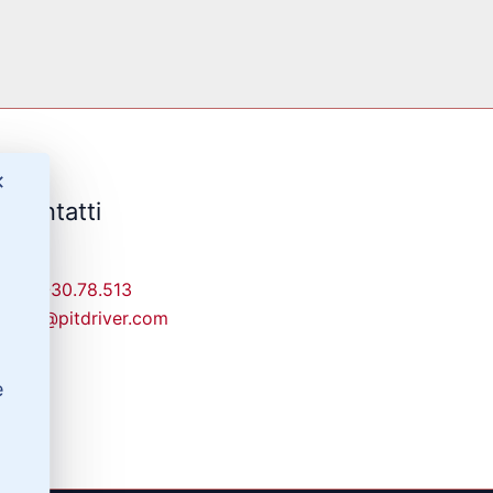
✕
Contatti
329-30.78.513
info@pitdriver.com
e