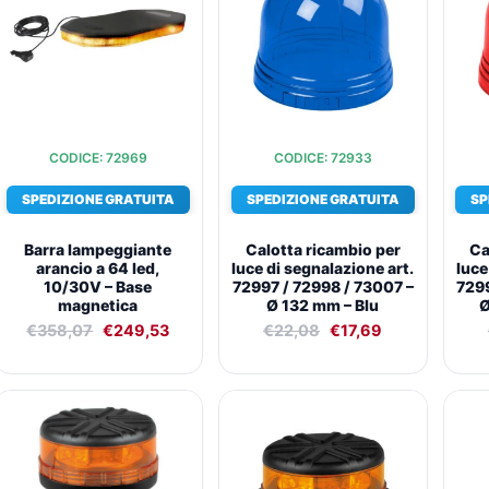
€358,07.
€249,53.
€22,08.
€17,69.
CODICE: 72969
CODICE: 72933
SPEDIZIONE GRATUITA
SPEDIZIONE GRATUITA
SP
Barra lampeggiante
Calotta ricambio per
Ca
arancio a 64 led,
luce di segnalazione art.
luce
10/30V – Base
72997 / 72998 / 73007 –
7299
magnetica
Ø 132 mm – Blu
Ø
€
358,07
€
249,53
€
22,08
€
17,69
Il
Il
Il
Il
prezzo
prezzo
prezzo
prezzo
originale
attuale
originale
attuale
era:
è:
era:
è:
€82,72.
€59,54.
€68,69.
€49,85.