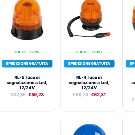
originale
attuale
originale
attuale
era:
è:
era:
è:
€82,35.
€59,28.
€86,74.
€62,31.
CODICE: 72998
CODICE: 72997
SPEDIZIONE GRATUITA
SPEDIZIONE GRATUITA
SP
RL-5, luce di
RL-4, luce di
segnalazione a Led,
segnalazione a Led,
s
12/24V
12/24V
€
82,35
€
59,28
€
86,74
€
62,31
€
Il
Il
Il
Il
prezzo
prezzo
prezzo
prezzo
originale
attuale
originale
attuale
era:
è:
era:
è: