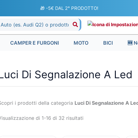
Ordina
in
🎁 -5€ DAL 2° PRODOTTO!
base
al
più
recente
CAMPER E FURGONI
MOTO
BICI
🆕 N
Luci Di Segnalazione A Led
Scopri i prodotti della categoria
Luci Di Segnalazione A Le
Visualizzazione di 1-16 di 32 risultati