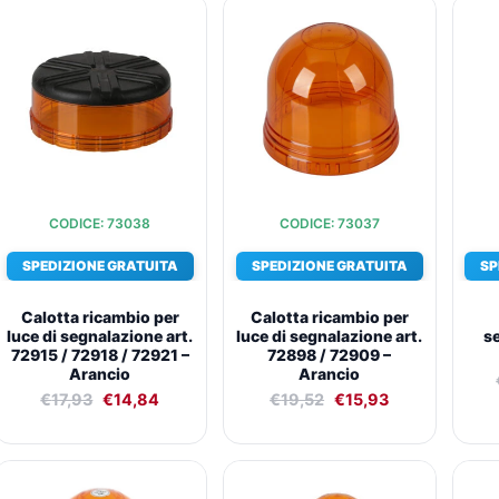
Il
Il
Il
Il
prezzo
prezzo
prezzo
prezzo
originale
attuale
originale
attuale
era:
è:
era:
è:
€17,93.
€14,84.
€19,52.
€15,93.
CODICE: 73038
CODICE: 73037
SPEDIZIONE GRATUITA
SPEDIZIONE GRATUITA
SP
Calotta ricambio per
Calotta ricambio per
luce di segnalazione art.
luce di segnalazione art.
s
72915 / 72918 / 72921 –
72898 / 72909 –
Arancio
Arancio
€
17,93
€
14,84
€
19,52
€
15,93
Il
Il
Il
Il
prezzo
prezzo
prezzo
prezzo