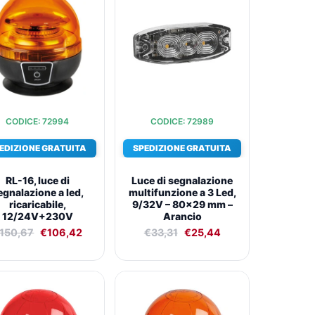
originale
attuale
originale
attuale
era:
è:
era:
è:
€150,67.
€106,42.
€33,31.
€25,44.
CODICE: 72994
CODICE: 72989
EDIZIONE GRATUITA
SPEDIZIONE GRATUITA
RL-16, luce di
Luce di segnalazione
egnalazione a led,
multifunzione a 3 Led,
ricaricabile,
9/32V – 80×29 mm –
12/24V+230V
Arancio
150,67
€
106,42
€
33,31
€
25,44
Il
Il
Il
Il
prezzo
prezzo
prezzo
prezzo
originale
attuale
originale
attuale
era:
è:
era:
è: