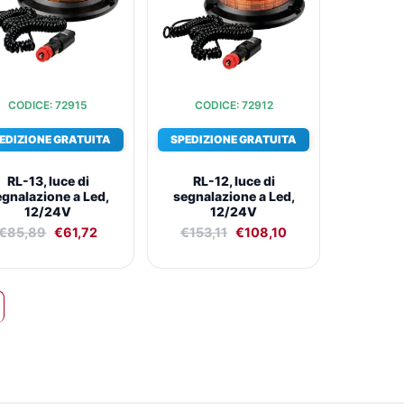
CODICE: 72915
CODICE: 72912
EDIZIONE GRATUITA
SPEDIZIONE GRATUITA
RL-13, luce di
RL-12, luce di
egnalazione a Led,
segnalazione a Led,
12/24V
12/24V
€
85,89
€
61,72
€
153,11
€
108,10