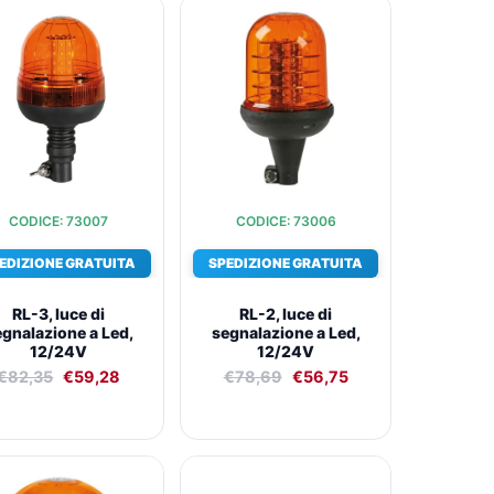
Il
Il
Il
Il
prezzo
prezzo
prezzo
prezzo
originale
attuale
originale
attuale
era:
è:
era:
è:
€82,35.
€59,28.
€78,69.
€56,75.
CODICE: 73007
CODICE: 73006
EDIZIONE GRATUITA
SPEDIZIONE GRATUITA
RL-3, luce di
RL-2, luce di
egnalazione a Led,
segnalazione a Led,
12/24V
12/24V
€
82,35
€
59,28
€
78,69
€
56,75
Il
Il
Il
Il
prezzo
prezzo
prezzo
prezzo