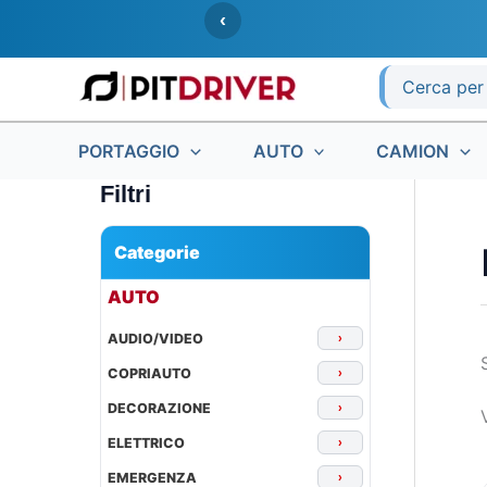
Vai
‹
al
contenuto
Ricerca
per:
PORTAGGIO
AUTO
CAMION
Filtri
Categorie
▾
AUTO
AUDIO/VIDEO
›
COPRIAUTO
›
DECORAZIONE
›
ELETTRICO
›
EMERGENZA
›