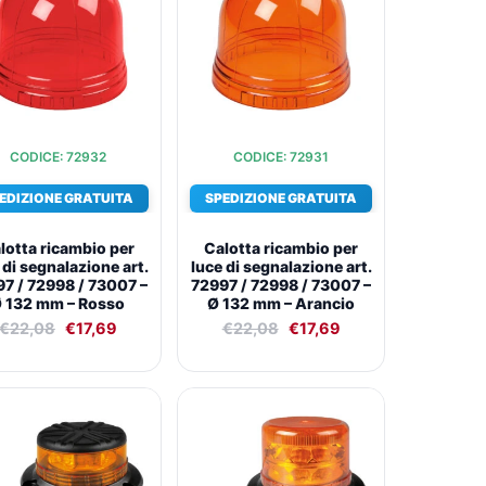
€22,08.
€17,69.
€22,08.
€17,69.
CODICE: 72932
CODICE: 72931
EDIZIONE GRATUITA
SPEDIZIONE GRATUITA
lotta ricambio per
Calotta ricambio per
 di segnalazione art.
luce di segnalazione art.
7 / 72998 / 73007 –
72997 / 72998 / 73007 –
 132 mm – Rosso
Ø 132 mm – Arancio
€
22,08
€
17,69
€
22,08
€
17,69
Il
Il
Il
Il
prezzo
prezzo
prezzo
prezzo
originale
attuale
originale
attuale
era:
è:
era:
è:
€85,89.
€61,72.
€153,11.
€108,10.