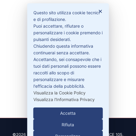
Bisogno di aiuto?
✕
Questo sito utilizza cookie tecnici
e di profilazione.
Puoi accettare, rifiutare o
Contattaci
personalizzare i cookie premendo i
Garanzie
pulsanti desiderati.
Chiudendo questa informativa
continuerai senza accettare.
Accettando, sei consapevole che i
Contatti
tuoi dati personali possono essere
raccolti allo scopo di
personalizzare e misurare
329-30.78.513
l'efficacia della pubblicità.
info@pitdriver.com
Visualizza la Cookie Policy
Visualizza l'Informativa Privacy
Accetta
Rifiuta
©2026 PitDriver | CROCO DEAL S.R.L. VIA DEL SALICE 105,