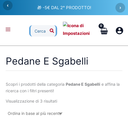
Ordina
Vai
‹
in
🎁 -5€ DAL 2° PRODOTTO!
›
al
base
al
contenuto
più
recente
Ricerca
per:
Pedane E Sgabelli
Scopri i prodotti della categoria
Pedane E Sgabelli
e affina la
ricerca con i filtri presenti!
Visualizzazione di 3 risultati