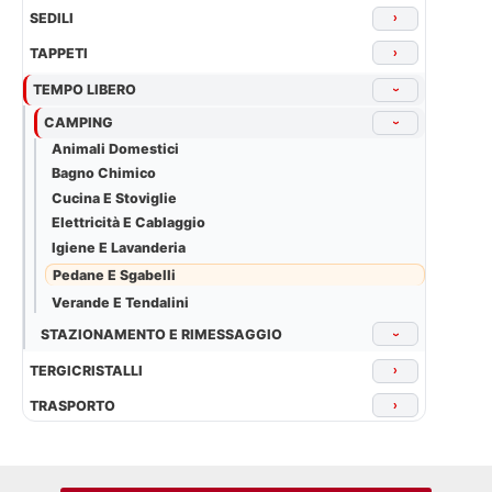
SEDILI
›
TAPPETI
›
TEMPO LIBERO
›
CAMPING
›
Animali Domestici
Bagno Chimico
Cucina E Stoviglie
Elettricità E Cablaggio
Igiene E Lavanderia
Pedane E Sgabelli
Verande E Tendalini
STAZIONAMENTO E RIMESSAGGIO
›
TERGICRISTALLI
›
TRASPORTO
›