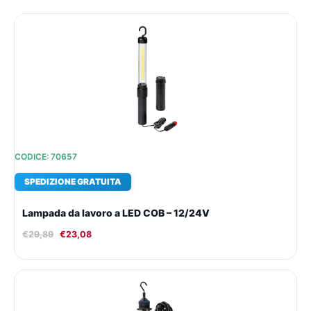
Il
Il
prezzo
prezzo
originale
attuale
era:
è:
€29,89.
€23,08.
CODICE: 70657
SPEDIZIONE GRATUITA
Lampada da lavoro a LED COB – 12/24V
€
29,89
€
23,08
Il
Il
prezzo
prezzo
originale
attuale
era:
è: