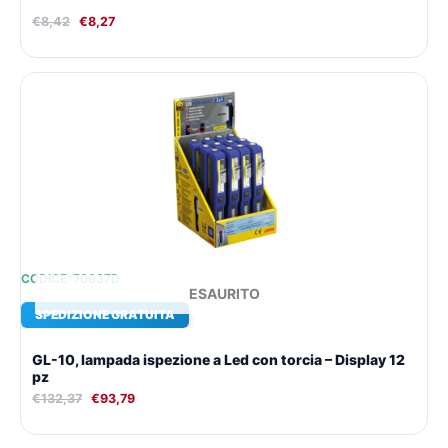
€
8,42
€
8,27
Il
Il
prezzo
prezzo
originale
attuale
era:
è:
€132,37.
€93,79.
CODICE: 70637D
ESAURITO
SPEDIZIONE GRATUITA
GL-10, lampada ispezione a Led con torcia – Display 12
pz
€
132,37
€
93,79