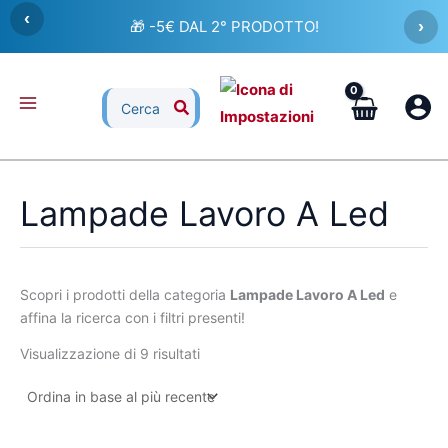
Ordina
Vai
‹
in
🎁 -5€ DAL 2° PRODOTTO!
›
al
base
al
contenuto
più
recente
Ricerca
per:
Lampade Lavoro A Led
Scopri i prodotti della categoria
Lampade Lavoro A Led
e
affina la ricerca con i filtri presenti!
Visualizzazione di 9 risultati