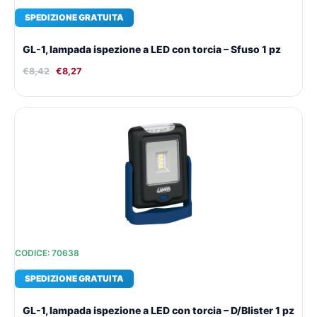
SPEDIZIONE GRATUITA
GL-1, lampada ispezione a LED con torcia – Sfuso 1 pz
€
8,42
€
8,27
Il
Il
prezzo
prezzo
originale
attuale
era:
è:
€8,42.
€8,27.
CODICE: 70638
SPEDIZIONE GRATUITA
GL-1, lampada ispezione a LED con torcia – D/Blister 1 pz