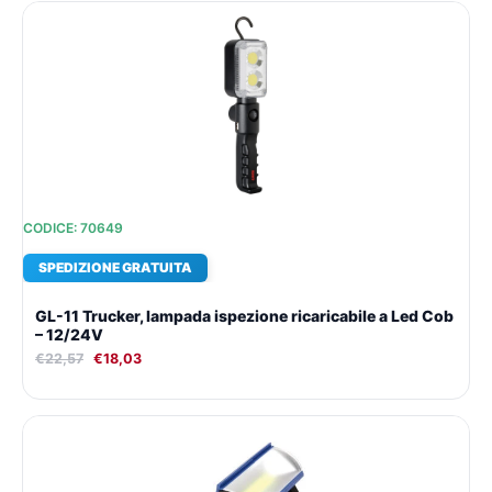
Il
Il
prezzo
prezzo
originale
attuale
era:
è:
€22,57.
€18,03.
CODICE: 70649
SPEDIZIONE GRATUITA
GL-11 Trucker, lampada ispezione ricaricabile a Led Cob
– 12/24V
€
22,57
€
18,03
Il
Il
prezzo
prezzo
originale
attuale
era:
è: