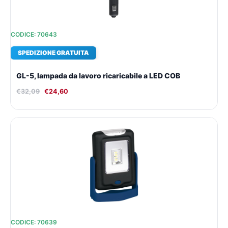
CODICE: 70643
SPEDIZIONE GRATUITA
GL-5, lampada da lavoro ricaricabile a LED COB
€
32,09
€
24,60
Il
Il
prezzo
prezzo
originale
attuale
era:
è:
€8,42.
€8,27.
CODICE: 70639