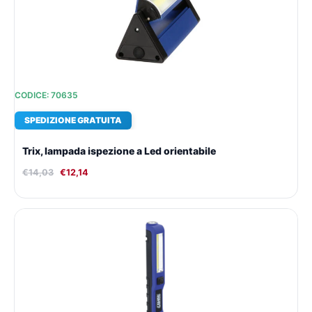
€14,03.
€12,14.
CODICE: 70635
SPEDIZIONE GRATUITA
Trix, lampada ispezione a Led orientabile
€
14,03
€
12,14
Il
Il
prezzo
prezzo
originale
attuale
era:
è:
€18,79.
€15,42.