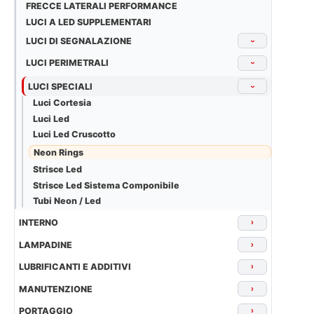
FRECCE LATERALI PERFORMANCE
LUCI A LED SUPPLEMENTARI
LUCI DI SEGNALAZIONE
›
LUCI PERIMETRALI
›
LUCI SPECIALI
›
Luci Cortesia
Luci Led
Luci Led Cruscotto
Neon Rings
Strisce Led
Strisce Led Sistema Componibile
Tubi Neon / Led
INTERNO
›
LAMPADINE
›
LUBRIFICANTI E ADDITIVI
›
MANUTENZIONE
›
PORTAGGIO
›