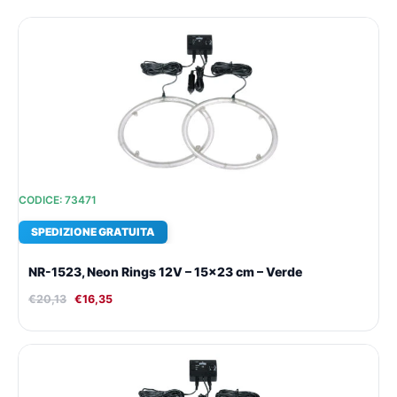
Il
Il
prezzo
prezzo
originale
attuale
era:
è:
€20,13.
€16,35.
CODICE: 73471
SPEDIZIONE GRATUITA
NR-1523, Neon Rings 12V – 15×23 cm – Verde
€
20,13
€
16,35
Il
Il
prezzo
prezzo
originale
attuale
era:
è: