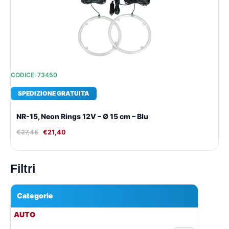
€27,45.
€21,40.
CODICE: 73450
SPEDIZIONE GRATUITA
NR-15, Neon Rings 12V – Ø 15 cm – Blu
€
27,45
€
21,40
Filtri
Categorie
▾
AUTO