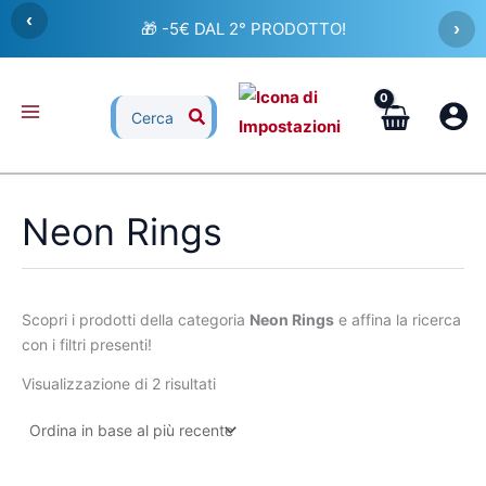
Ordina
Vai
‹
in
🎁 -5€ DAL 2° PRODOTTO!
›
al
base
al
contenuto
più
recente
Ricerca
per:
Neon Rings
Scopri i prodotti della categoria
Neon Rings
e affina la ricerca
con i filtri presenti!
Visualizzazione di 2 risultati