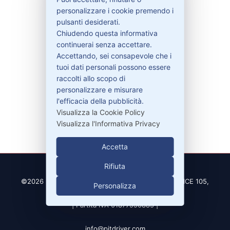
Contattaci
personalizzare i cookie premendo i
Garanzie
pulsanti desiderati.
Chiudendo questa informativa
continuerai senza accettare.
Accettando, sei consapevole che i
Contatti
tuoi dati personali possono essere
raccolti allo scopo di
personalizzare e misurare
329-30.78.513
l'efficacia della pubblicità.
info@pitdriver.com
Visualizza la Cookie Policy
Visualizza l'Informativa Privacy
Accetta
Rifiuta
©2026 PitDriver | CROCO DEAL S.R.L. VIA DEL SALICE 105,
Personalizza
97100 RAGUSA (RG)
| Partita IVA 01877990885 |
info@pitdriver.com