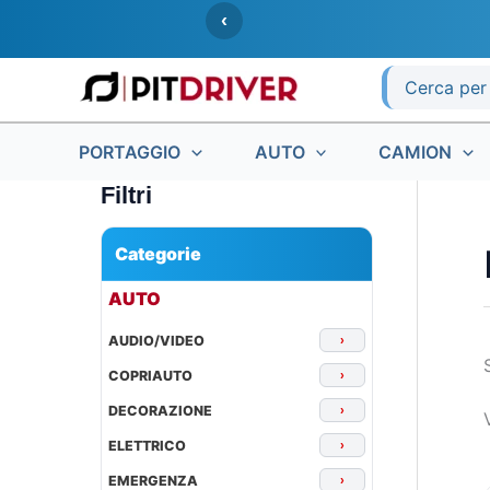
Vai
‹
al
contenuto
Ricerca
per:
PORTAGGIO
AUTO
CAMION
Filtri
Categorie
▾
AUTO
AUDIO/VIDEO
›
COPRIAUTO
›
DECORAZIONE
›
ELETTRICO
›
EMERGENZA
›