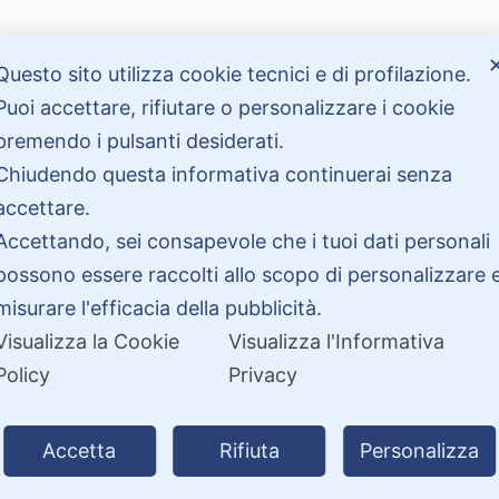
Bisogno di aiuto?
Questo sito utilizza cookie tecnici e di profilazione.
Puoi accettare, rifiutare o personalizzare i cookie
premendo i pulsanti desiderati.
Contattaci
Chiudendo questa informativa continuerai senza
Garanzie
accettare.
Accettando, sei consapevole che i tuoi dati personali
possono essere raccolti allo scopo di personalizzare 
misurare l'efficacia della pubblicità.
Visualizza la Cookie
Visualizza l'Informativa
Policy
Privacy
26 PitDriver | CROCO DEAL S.R.L. VIA DEL SALICE 105, 97100 RAGUSA 
Accetta
Rifiuta
Personalizza
| Partita IVA 01877990885 |