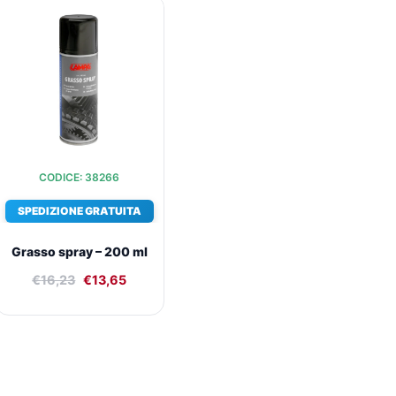
Il
Il
prezzo
prezzo
originale
attuale
era:
è:
€16,23.
€13,65.
CODICE: 38266
SPEDIZIONE GRATUITA
Grasso spray – 200 ml
€
16,23
€
13,65