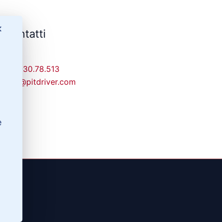
✕
Contatti
329-30.78.513
info@pitdriver.com
e
(RG)